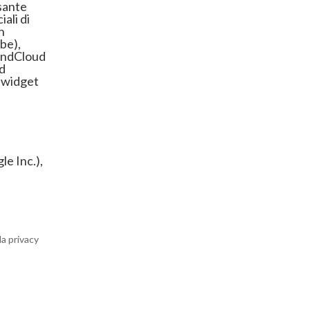
sante
ali di
n
be),
undCloud
d
e widget
e Inc.),
la privacy