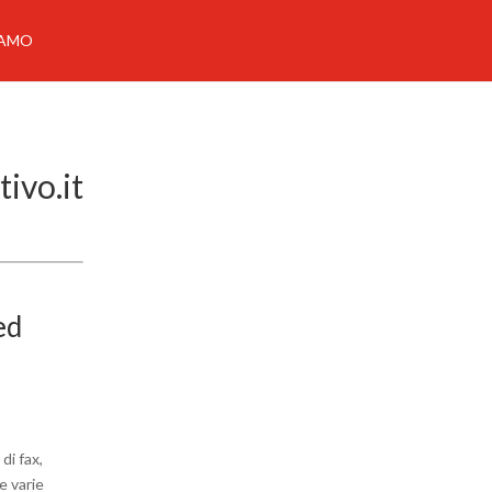
IAMO
tivo.it
ed
di fax,
e varie