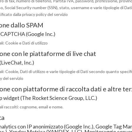
 di fax, numero di telefono, Partita IVA, password, professione, provinc
so, Social Security number (SSN), stato, username e varie tipologie di Da
ficato dalla privacy policy del servizio
one dallo SPAM
eCAPTCHA (Google Inc.)
i: Cookie e Dati di utilizzo
one con le piattaforme di live chat
(LiveChat, Inc.)
li: Cookie, Dati di utilizzo e varie tipologie di Dati secondo quanto specif
y del servizio
one con piattaforme di raccolta dati e altre ter
 widget (The Rocket Science Group, LLC.)
li raccolti: cognome, email e nome.
ca
alytics con IP anonimizzato (Google Inc.),
Google Tag Ma
nc.),
Yandex Metrica (YANDEX, LLC),
Monitoraggio conver