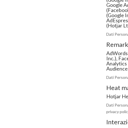
Google A
(Facebook
(Google I
AdEspress
(Hotjar Lt
Dati Personal
Remarke
AdWords 
Inc.),
Face
Analytics 
Audience 
Dati Personal
Heat ma
Hotjar He
Dati Persona
privacy polic
Interaz