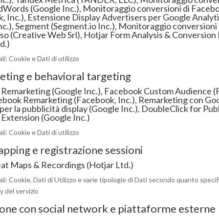
dWords (Google Inc.),
Monitoraggio conversioni di Faceb
, Inc.),
Estensione Display Advertisers per Google Analyt
nc.),
Segment (Segment.io Inc.),
Monitoraggio conversioni 
o (Creative Web Srl),
Hotjar Form Analysis & Conversion
d.)
i: Cookie e Dati di utilizzo
ting e behavioral targeting
Remarketing (Google Inc.),
Facebook Custom Audience (
book Remarketing (Facebook, Inc.),
Remarketing con Go
per la pubblicità display (Google Inc.),
DoubleClick for Pub
Extension (Google Inc.)
i: Cookie e Dati di utilizzo
pping e registrazione sessioni
at Maps & Recordings (Hotjar Ltd.)
li: Cookie, Dati di Utilizzo e varie tipologie di Dati secondo quanto specif
y del servizio
ione con social network e piattaforme esterne