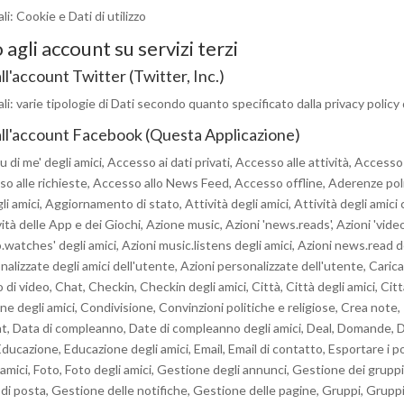
i: Cookie e Dati di utilizzo
agli account su servizi terzi
l'account Twitter (Twitter, Inc.)
li: varie tipologie di Dati secondo quanto specificato dalla privacy policy 
ll'account Facebook (Questa Applicazione)
 di me' degli amici, Accesso ai dati privati, Accesso alle attività, Accesso a
so alle richieste, Accesso allo News Feed, Accesso offline, Aderenze pol
gli amici, Aggiornamento di stato, Attività degli amici, Attività degli amic
vità delle App e dei Giochi, Azione music, Azioni 'news.reads', Azioni 'vide
o.watches' degli amici, Azioni music.listens degli amici, Azioni news.read de
nalizzate degli amici dell'utente, Azioni personalizzate dell'utente, Carica
di video, Chat, Checkin, Checkin degli amici, Città, Città degli amici, Città
ine degli amici, Condivisione, Convinzioni politiche e religiose, Crea note,
t, Data di compleanno, Date di compleanno degli amici, Deal, Domande,
 Educazione, Educazione degli amici, Email, Email di contatto, Esportare i p
 amici, Foto, Foto degli amici, Gestione degli annunci, Gestione dei grupp
a di posta, Gestione delle notifiche, Gestione delle pagine, Gruppi, Gruppi 