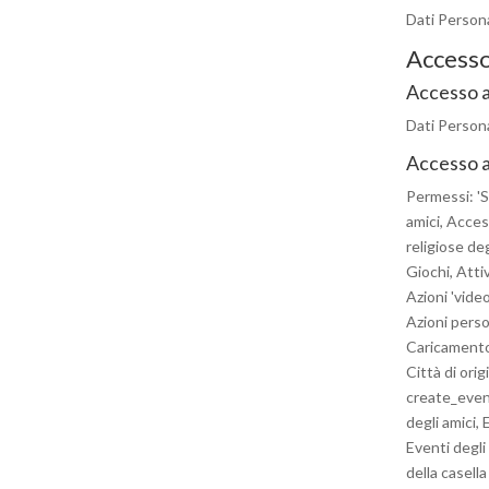
Dati Personal
Accesso 
Accesso al
Dati Persona
Accesso a
Permessi: 'Su
amici, Acces
religiose de
Giochi, Atti
Azioni 'vide
Azioni perso
Caricamento 
Città di orig
create_even
degli amici,
Eventi degli
della casell