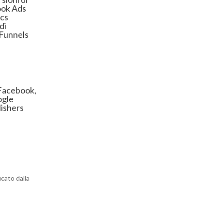
ook Ads
ics
di
 Funnels
Facebook,
ogle
lishers
icato dalla