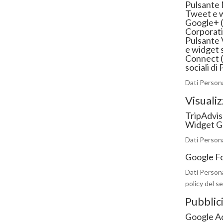
Pulsante 
Tweet e w
Google+ (
Corporati
Pulsante 
e widget 
Connect (
sociali di
Dati Personal
Visuali
TripAdvis
Widget Go
Dati Personal
Google F
Dati Persona
policy del se
Pubblic
Google A