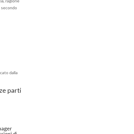
ia, ragione
ti secondo
icato dalla
ze parti
nager
sioni di