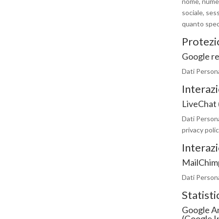
nome, numero
sociale, ses
quanto speci
Protezi
Google r
Dati Personal
Interazi
LiveChat 
Dati Persona
privacy polic
Interazi
MailChimp
Dati Persona
Statisti
Google An
(Google I