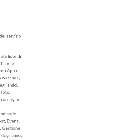
del servizio
lle liste di
itiche e
i con App e
o.watches',
gli amici,
 foto,
 di origine,
 Domande
ost, Eventi,
i, Gestione
degli amici,