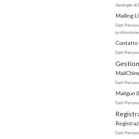
tipologie di
Mailing L
Dati Persona
professione,
Contatto 
Dati Persona
Gestione
MailChimp
Dati Persona
Mailgun (
Dati Persona
Registr
Registraz
Dati Persona