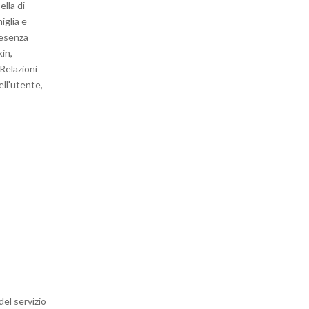
ella di
iglia e
resenza
kin,
 Relazioni
ell'utente,
del servizio