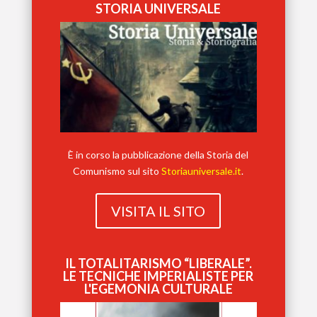
STORIA UNIVERSALE
È in corso la pubblicazione della Storia del
Comunismo sul sito
Storiauniversale.it
.
VISITA IL SITO
IL TOTALITARISMO “LIBERALE”.
LE TECNICHE IMPERIALISTE PER
L'EGEMONIA CULTURALE