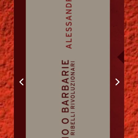
SMO O
BARBARI
E
È possibile acquistare
Comunismo o barbarie. Un
manuale per ribelli rivoluzionari
(L’AntiDiplomatico, dicembre
2023, 676 pp., 36 euro), il mio
nuovo libro in cui affronto la
questione della teoria
rivoluzionaria, ponendo all’ordine
del giorno l’attualità del
marxismo e del socialismo, oltre
alla necessità di mantenere
saldo l’orizzonte del comunismo.