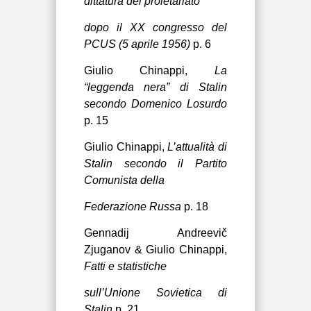
dittatura del proletariato
dopo il XX congresso del
PCUS (5 aprile 1956)
p. 6
Giulio Chinappi,
La
“leggenda nera” di Stalin
secondo Domenico Losurdo
p. 15
Giulio Chinappi,
L’attualità di
Stalin secondo il Partito
Comunista della
Federazione Russa
p. 18
Gennadij Andreevič
Zjuganov & Giulio Chinappi
,
Fatti e statistiche
sull’Unione Sovietica di
Stalin
p. 21