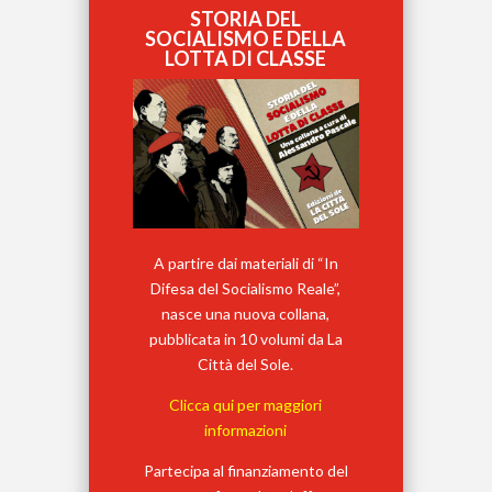
STORIA DEL
SOCIALISMO E DELLA
LOTTA DI CLASSE
A partire dai materiali di “In
Difesa del Socialismo Reale”,
nasce una nuova collana,
pubblicata in 10 volumi da La
Città del Sole.
Clicca qui per maggiori
informazioni
Partecipa al finanziamento del