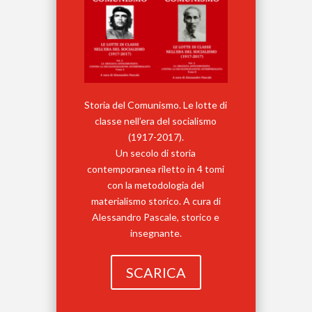
Storia del Comunismo. Le lotte di
classe nell’era del socialismo
(1917-2017).
Un secolo di storia
contemporanea riletto in 4 tomi
con la metodologia del
materialismo storico. A cura di
Alessandro Pascale, storico e
insegnante.
SCARICA