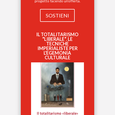
progetto facendo un’offerta.
SOSTIENI
IL TOTALITARISMO
“LIBERALE”. LE
TECNICHE
IMPERIALISTE PER
L'EGEMONIA
CULTURALE