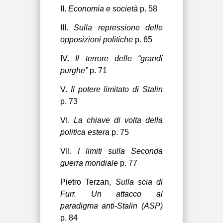
II.
Economia e società
p. 58
III.
Sulla repressione delle
opposizioni politiche
p. 65
IV.
Il terrore delle “grandi
purghe”
p. 71
V.
Il potere limitato di Stalin
p. 73
VI.
La chiave di volta della
politica estera
p. 75
VII.
I limiti sulla Seconda
guerra mondiale
p. 77
Pietro Terzan,
Sulla scia di
Furr. Un attacco al
paradigma anti-Stalin (ASP)
p. 84