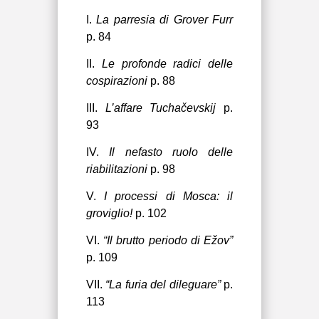
I.
La parresia di Grover Furr
p. 84
II.
Le profonde radici delle
cospirazioni
p. 88
III.
L’affare Tuchačevskij
p.
93
IV.
Il nefasto ruolo delle
riabilitazioni
p. 98
V.
I processi di Mosca: il
groviglio!
p. 102
VI.
“Il brutto periodo di Ežov”
p. 109
VII.
“La furia del dileguare”
p.
113