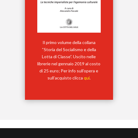
Il primo volume della collana
“Storia del Socialismo e della
Lotta di Classe”. Uscito nelle
librerie nel gennaio 2019 al costo
di 25 euro; Per info sull’opera e
sull’acquisto clicca
qui
.