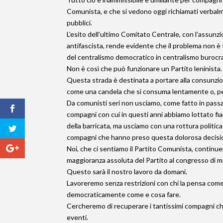
Comunista, e che si vedono oggi richiamati verbal
pubblici.
L’esito dell’ultimo Comitato Centrale, con l’assunzi
antifascista, rende evidente che il problema non 
del centralismo democratico in centralismo burocra
Non è così che può funzionare un Partito leninista.
Questa strada è destinata a portare alla consunzion
come una candela che si consuma lentamente o, per
Da comunisti seri non usciamo, come fatto in passa
compagni con cui in questi anni abbiamo lottato fi
della barricata, ma usciamo con una rottura polit
compagni che hanno preso questa dolorosa decisi
Noi, che ci sentiamo il Partito Comunista, continue
maggioranza assoluta del Partito al congresso 
Questo sarà il nostro lavoro da domani.
Lavoreremo senza restrizioni con chi la pensa come
democraticamente come e cosa fare.
Cercheremo di recuperare i tantissimi compagni che
eventi.