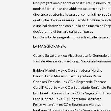
Non progettiamo per ora di costituire un nuovo Part
modalità fruttuose che abbiamo attuato negli anni 
direttrice strategica futura dei comunisti non può 
quello che doveva essere il Partito Comunista e che
e una collaborazione con quello che rimarrà dell’or
decideranno di tornare sui propri passi.
Ecco la lista dei dirigenti comunisti e delle Federaz
LA MAGGIORANZA:
Catello Salvatore – ex Vice Segretario Generale e
Pascale Alessandro – ex Resp. Nazionale Formazion
Baldoni Mariella – ex CC e Segreteria Marche
Bianchi Fabio Massimo – ex Segretario Pavia
Caneschi Daniele – ex CC e Segreteria Toscana
Cardilli Roberto – ex CC e Segretario Regionale Pu
Facchinetti Alessandro – ex CC e Segretario Tosc
Fanelli Pietro – ex CC e Segretario Basilicata
Felice Antonio – ex CC e Segretario Abruzzo
Fontanesi Alessandro – ex CC e Segreteria Reggio