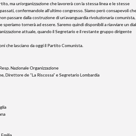
ito, ma un’organizzazione che lavorerà con la stessa linea e le stesse
passati, confermandole all’ultimo congresso. Siamo però consapevoli che
non passare dalla costruzione di un’avanguardia rivoluzionaria comunista,
 speriamo tornerà ad essere. Saremo quindi disponibili a riavviare un di
ganizzazione attuale, quando il Segretario e il restante gruppo dirigente
ioni che lasciano da oggi il Partito Comunista.
 Resp. Nazionale Organizzazione
e, Direttore de “La Riscossa” e Segretario Lombardia
glia
ana
 Emilia