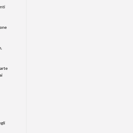
nti
ione
e,
parte
ai
gli