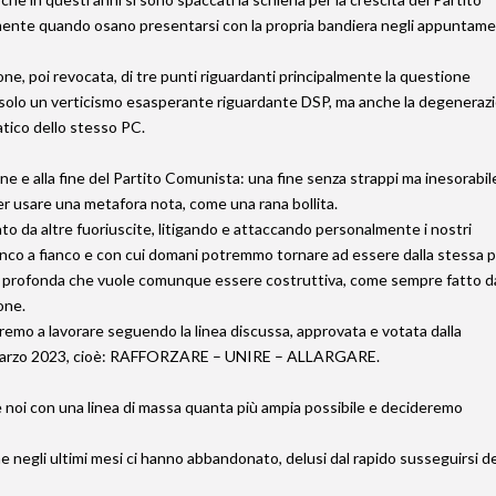
mente quando osano presentarsi con la propria bandiera negli appuntame
one, poi revocata, di tre punti riguardanti principalmente la questione
è solo un verticismo esasperante riguardante DSP, ma anche la degeneraz
tico dello stesso PC.
e e alla fine del Partito Comunista: una fine senza strappi ma inesorabil
 usare una metafora nota, come una rana bollita.
to da altre fuoriuscite, litigando e attaccando personalmente i nostri
anco a fianco e con cui domani potremmo tornare ad essere dalla stessa 
ica profonda che vuole comunque essere costruttiva, come sempre fatto d
one.
remo a lavorare seguendo la linea discussa, approvata e votata dalla
di marzo 2023, cioè: RAFFORZARE – UNIRE – ALLARGARE.
 noi con una linea di massa quanta più ampia possibile e decideremo
 negli ultimi mesi ci hanno abbandonato, delusi dal rapido susseguirsi de