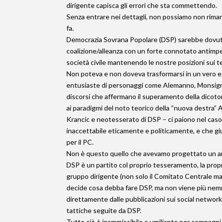
dirigente capisca gli errori che sta commettendo.
Senza entrare nei dettagli, non possiamo non rima
fa.
Democrazia Sovrana Popolare (DSP) sarebbe d
coalizione/alleanza con un forte connotato antimperia
società civile mantenendo le nostre posizioni sui te
Non poteva e non doveva trasformarsi in un vero e 
entusiaste di personaggi come Alemanno, Monsignor
discorsi che affermano il superamento della dicotomi
ai paradigmi del noto teorico della “nuova destra” A
Krancic e neotesserato di DSP – ci paiono nel caso 
inaccettabile eticamente e politicamente, e che giu
per il PC.
Non è questo quello che avevamo progettato un a
DSP è un partito col proprio tesseramento, la prop
gruppo dirigente (non solo il Comitato Centrale ma 
decide cosa debba fare DSP, ma non viene più nem
direttamente dalle pubblicazioni sui social network 
tattiche seguite da DSP.
Tutto ciò è inammissibile e umiliante per compagni c