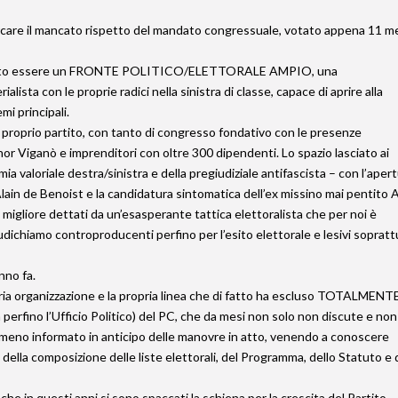
rcare il mancato rispetto del mandato congressuale, votato appena 11 m
ovuto essere un FRONTE POLITICO/ELETTORALE AMPIO, una
lista con le proprie radici nella sinistra di classe, capace di aprire alla
mi principali.
proprio partito, con tanto di congresso fondativo con le presenze
 Viganò e imprenditori con oltre 300 dipendenti. Lo spazio lasciato ai
a valoriale destra/sinistra e della pregiudiziale antifascista – con l’aper
lain de Benoist e la candidatura sintomatica dell’ex missino mai pentito A
migliore dettati da un’esasperante tattica elettoralista che per noi è
dichiamo controproducenti perfino per l’esito elettorale e lesivi soprat
nno fa.
ria organizzazione e la propria linea che di fatto ha escluso TOTALMENTE
perfino l’Ufficio Politico) del PC, che da mesi non solo non discute e non
meno informato in anticipo delle manovre in atto, venendo a conoscere
della composizione delle liste elettorali, del Programma, dello Statuto e 
he in questi anni si sono spaccati la schiena per la crescita del Partito