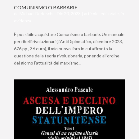
COMUNISMO O BARBARIE
da
Michael Bedeschi
|
Dic 20, 2023
|
articolo
,
editoriale
,
in
evidenza
È possibile acquistare Comunismo o barbarie. Un manuale
per ribelli rivoluzionari (L’AntiDiplomatico, dicembre 2023,
676 pp., 36 euro), il mio nuovo libro in cui affronto la
questione della teoria rivoluzionaria, ponendo all’ordine
del giorno l’attualità del marxismo...