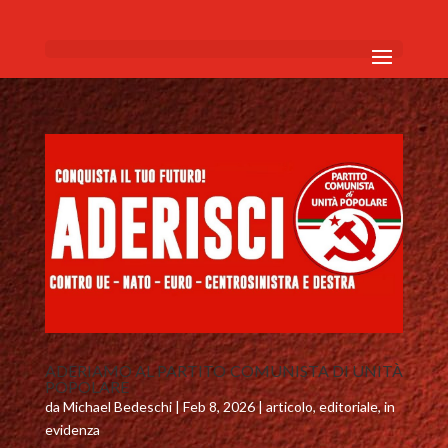
ADERIAMO AL PARTITO COMUNISTA DI UNITÀ
POPOLARE
da
Michael Bedeschi
|
Feb 8, 2026
|
articolo
,
editoriale
,
in
evidenza