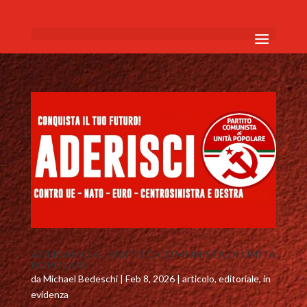
ADERIAMO AL PARTITO COMUNISTA DI UNITÀ
POPOLARE
da
Michael Bedeschi
|
Feb 8, 2026
|
articolo
,
editoriale
,
in
evidenza