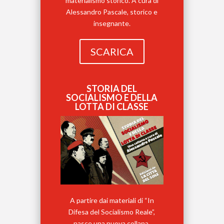
materialismo storico. A cura di
Alessandro Pascale, storico e
insegnante.
SCARICA
STORIA DEL
SOCIALISMO E DELLA
LOTTA DI CLASSE
A partire dai materiali di “In
Difesa del Socialismo Reale”,
nasce una nuova collana,