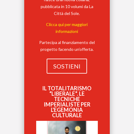
pubblicata in 10 volumi da La
Città del Sole.
Clicca qui per maggiori
informazioni
Partecipa al finanziamento del
progetto facendo un’offerta.
SOSTIENI
IL TOTALITARISMO
“LIBERALE”. LE
TECNICHE
IMPERIALISTE PER
L'EGEMONIA
CULTURALE