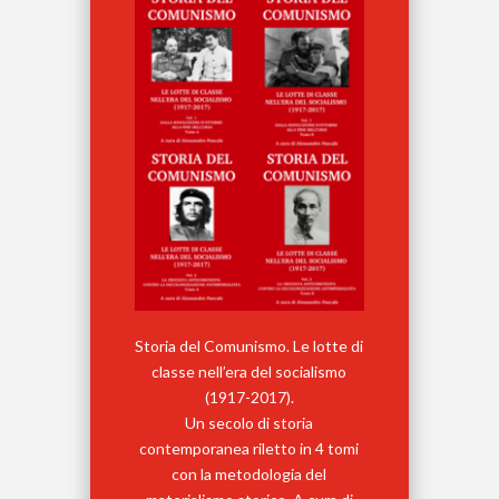
Storia del Comunismo. Le lotte di
classe nell’era del socialismo
(1917-2017).
Un secolo di storia
contemporanea riletto in 4 tomi
con la metodologia del