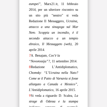
europei”
, Marx21.it, 11 febbraio
2014; per un ulteriore riscontro su
un sito più “neutro” si veda
Redazione Il Messaggero
,
Ucraina,
attacco a una sinagoga sul Mar
Nero. Scoppia un incendio, è il
secondo attacco a un tempio
ebraico
,
Il Messaggero (web)
, 20
aprile 2014
.
7
A. Benajam,
Cos’è la
“Novorossija”?,
11 settembre 2014.
8
Redazione L’Antidiplomatico
,
Chomsky: “L’Ucraina nella Nato?
Come se il Patto di Varsavia si fosse
allargato a Canada e Messico”
,
L’Antidiplomatico
, 16 aprile 2015.
9
Si veda a riguardo D. Scalea,
La
strage di Odessa e la stampa