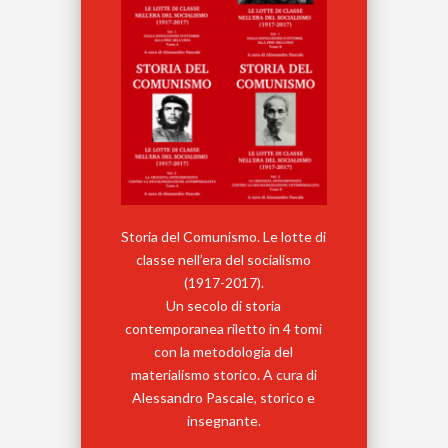
Storia del Comunismo. Le lotte di
classe nell’era del socialismo
(1917-2017).
Un secolo di storia
contemporanea riletto in 4 tomi
con la metodologia del
materialismo storico. A cura di
Alessandro Pascale, storico e
insegnante.