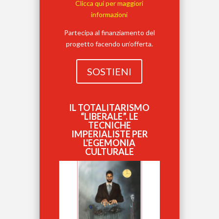
Clicca qui per maggiori
informazioni
Partecipa al finanziamento del
progetto facendo un’offerta.
SOSTIENI
IL TOTALITARISMO
“LIBERALE”. LE
TECNICHE
IMPERIALISTE PER
L'EGEMONIA
CULTURALE