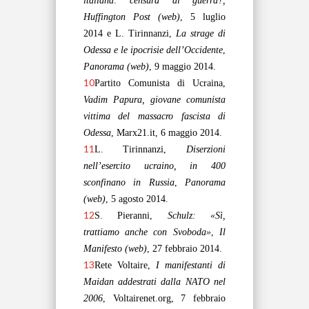
italiana: censura di guerra?,
Huffington Post (web)
, 5 luglio
2014
e L. T
irinnanzi,
La strage di
Odessa e le ipocrisie dell’Occidente
,
Panorama (web)
, 9 maggio 2014.
10
Partito Comunista di Ucraina,
Vadim Papura, giovane comunista
vittima del massacro fascista di
Odessa
, Marx21.it, 6 maggio 2014.
11
L. Tirinnanzi,
Diserzioni
nell’esercito ucraino, in 400
sconfinano in Russia
,
Panorama
(web)
, 5 agosto 2014.
12
S. Pieranni,
Schulz: «Sì,
trattiamo anche con Svoboda»
,
Il
Manifesto (web)
, 27 febbraio 2014.
13
Rete Voltaire,
I manifestanti di
Maidan addestrati dalla NATO nel
2006
, Voltairenet.org, 7 febbraio