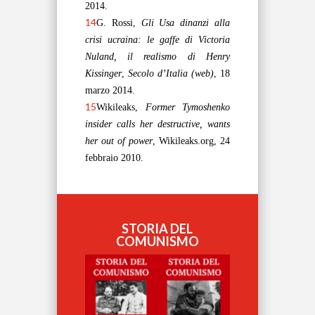
2014.
14
G. Rossi,
Gli Usa dinanzi alla
crisi ucraina: le gaffe di Victoria
Nuland, il realismo di Henry
Kissinger
,
Secolo d’Italia (web)
, 18
marzo 2014.
15
Wikileaks,
Former Tymoshenko
insider calls her destructive, wants
her out of power
,
Wikileaks.org,
24
febbraio 2010.
STORIA DEL
COMUNISMO