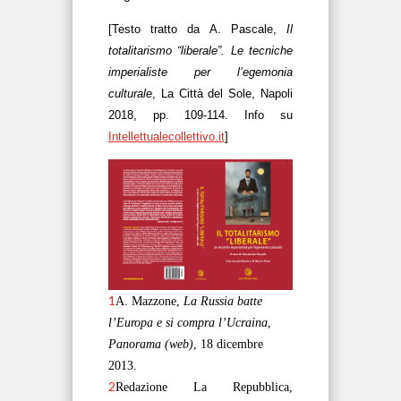
[Testo tratto da A. Pascale,
Il
totalitarismo “liberale”. Le tecniche
imperialiste per l’egemonia
culturale
, La Città del Sole, Napoli
2018, pp. 109-114. Info su
Intellettualecollettivo.it
]
1
A. Mazzone,
La Russia batte
l’Europa e si compra l’Ucraina
,
Panorama (web)
, 18 dicembre
2013.
2
Redazione La Repubblica
,