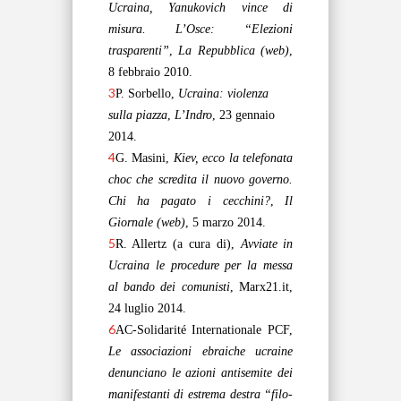
Ucraina, Yanukovich vince di
misura. L’Osce: “Elezioni
trasparenti”
,
La Repubblica (web)
,
8 febbraio 2010.
3
P. Sorbello,
Ucraina: violenza
sulla piazza
,
L’Indro
, 23 gennaio
2014.
4
G. Masini,
Kiev, ecco la telefonata
choc che scredita il nuovo governo.
Chi ha pagato i cecchini?
,
Il
Giornale (web)
, 5 marzo 2014.
5
R. Allertz (a cura di),
Avviate in
Ucraina le procedure per la messa
al bando dei comunisti
, Marx21.it,
24 luglio 2014.
6
AC-
Solidarité Internationale PCF
,
Le associazioni ebraiche ucraine
denunciano le azioni antisemite dei
manifestanti di estrema destra “filo-