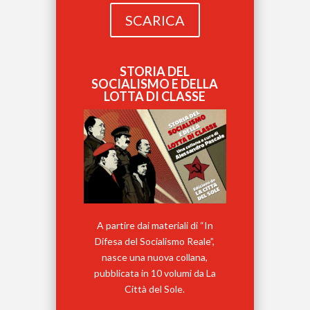
SCARICA
STORIA DEL
SOCIALISMO E DELLA
LOTTA DI CLASSE
A partire dai materiali di “In
Difesa del Socialismo Reale”,
nasce una nuova collana,
pubblicata in 10 volumi da La
Città del Sole.