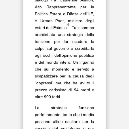
dialogo tra Catherine Ashton,
Alto Rappresentante per la
Politica Estera e Difesa dell’UE,
e Urmas Paet, ministro degli
4
esteri dell’Estonia
. Fu insomma
architettata una strategia della
tensione per far ricadere le
colpe sul governo e screditarlo
agli occhi dell’opinione pubblica
e del mondo intero. Un inganno
che sul momento è servito a
simpatizzare per la causa degli
“oppressi” ma che ha avuto il
prezzo carissimo di 94 morti e
oltre 900 feriti.
La strategia funziona
perfettamente, tanto che i media
possono alfine esultare per la
cacciata del «
dittatore
» e per