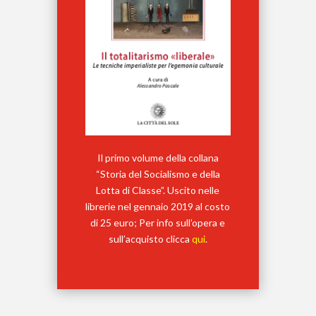
Il primo volume della collana
“Storia del Socialismo e della
Lotta di Classe”. Uscito nelle
librerie nel gennaio 2019 al costo
di 25 euro; Per info sull’opera e
sull’acquisto clicca
qui
.