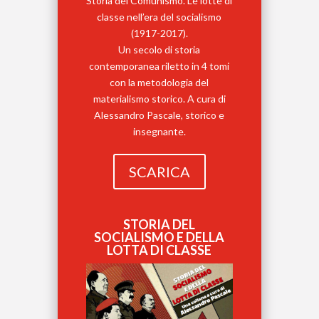
Storia del Comunismo. Le lotte di
classe nell’era del socialismo
(1917-2017).
Un secolo di storia
contemporanea riletto in 4 tomi
con la metodologia del
materialismo storico. A cura di
Alessandro Pascale, storico e
insegnante.
SCARICA
STORIA DEL
SOCIALISMO E DELLA
LOTTA DI CLASSE