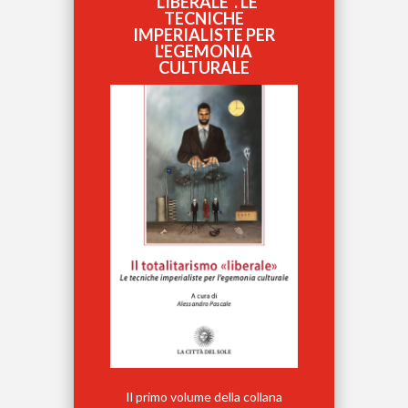
“LIBERALE”. LE
TECNICHE
IMPERIALISTE PER
L'EGEMONIA
CULTURALE
Il primo volume della collana