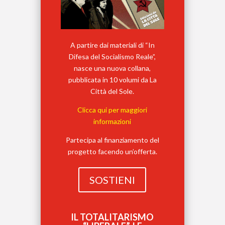
A partire dai materiali di “In
Difesa del Socialismo Reale”,
nasce una nuova collana,
pubblicata in 10 volumi da La
Città del Sole.
Clicca qui per maggiori
informazioni
Partecipa al finanziamento del
progetto facendo un’offerta.
SOSTIENI
IL TOTALITARISMO