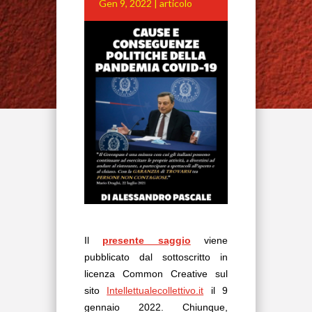
Gen 9, 2022
|
articolo
Il
presente saggio
viene
pubblicato dal sottoscritto in
licenza Common Creative sul
sito
Intellettualecollettivo.it
il 9
gennaio 2022. Chiunque,