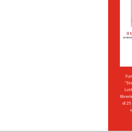
Il 
“Sto
Lott
librer
di 25
s