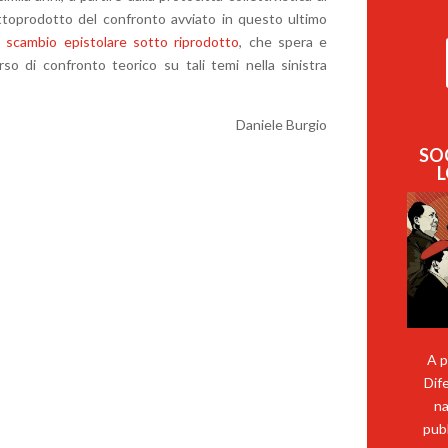
sottoprodotto del confronto avviato in questo ultimo
o
scambio epistolare sotto riprodotto
, che spera e
so di confronto teorico su tali temi nella sinistra
Daniele Burgio
SO
L
A p
Dif
na
pubb