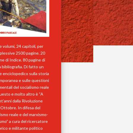
 volumi, 24 capitoli, per
lessive 2500 pagine. 20
ne di Indice. 80 pagine di
a bibliografia. Di fatto un
 enciclopedico sulla storia
mporanea e sulle questioni
entali del socialismo reale
uesto e molto altro è “A
t’anni dalla Rivoluzione
’Ottobre. In difesa del
lismo reale e del marxismo-
ismo” a cura del ricercatore
rico e militante politico