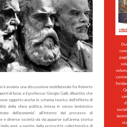
Due
comp
pagi
sol
volume
conte
fondam
 si è avviata una discussione multilaterale fra Roberto
. Q
pporti di forza
, e il professor Giorgio Galli, dibattito che
cen
 come oggetto anche lo schema teorico dell’effetto di
d
tà della sfera politica, intesa in senso leninistico
socia
trata dell’economia
”, all’interno del processo di
lenin
e e diverse società via via apparse sull’arena storica
sto
imila anni, a partire dalla protocittà collettivistica di