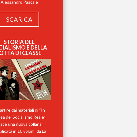
Alessandro Pascale
SCARICA
STORIA DEL
CIALISMO E DELLA
OTTA DI CLASSE
artire dai materiali di “In
esa del Socialismo Reale”,
sce una nuova collana,
licata in 10 volumi da La