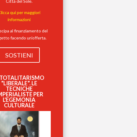
Città del Sole.
licca qui per maggiori
informazioni
ecipa al finanziamento del
etto facendo un’offerta.
SOSTIENI
L TOTALITARISMO
“LIBERALE”. LE
TECNICHE
MPERIALISTE PER
L'EGEMONIA
CULTURALE