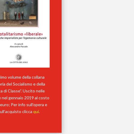
primo volume della collana
ria del Socialismo e della
a di Classe”. Uscito nelle
ie nel gennaio 2019 al costo
 euro; Per info sull’opera e
ull’acquisto clicca
qui
.