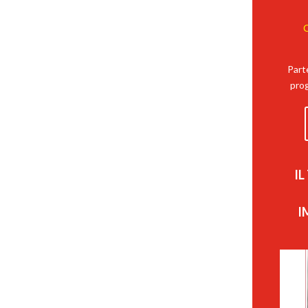
C
Part
prog
I
I