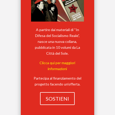
A partire dai materiali di “In
Difesa del Socialismo Reale”,
nasce una nuova collana,
pubblicata in 10 volumi da La
Città del Sole.
Clicca qui per maggiori
informazioni
Partecipa al finanziamento del
progetto facendo un’offerta.
SOSTIENI