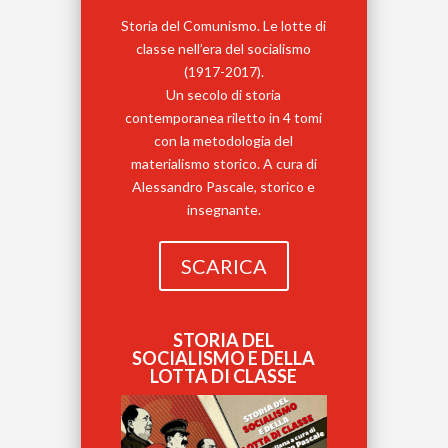
Storia del Comunismo. Le lotte di
classe nell’era del socialismo
(1917-2017).
Un secolo di storia
contemporanea riletto in 4 tomi
con la metodologia del
materialismo storico. A cura di
Alessandro Pascale, storico e
insegnante.
SCARICA
STORIA DEL
SOCIALISMO E DELLA
LOTTA DI CLASSE