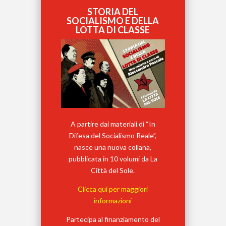
STORIA DEL
SOCIALISMO E DELLA
LOTTA DI CLASSE
A partire dai materiali di “In
Difesa del Socialismo Reale”,
nasce una nuova collana,
pubblicata in 10 volumi da La
Città del Sole.
Clicca qui per maggiori
informazioni
Partecipa al finanziamento del