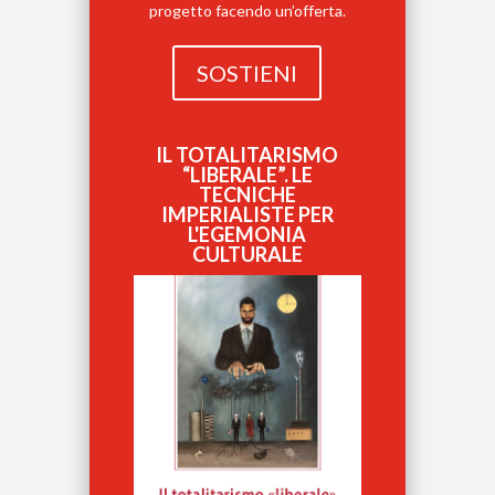
progetto facendo un’offerta.
SOSTIENI
IL TOTALITARISMO
“LIBERALE”. LE
TECNICHE
IMPERIALISTE PER
L'EGEMONIA
CULTURALE