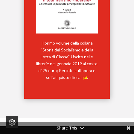
Il primo volume della collana
“Storia del Socialismo e della
Lotta di Classe”. Uscito nelle
librerie nel gennaio 2019 al costo
di 25 euro; Per info sull’opera e
sull’acquisto clicca
qui
.
Share This