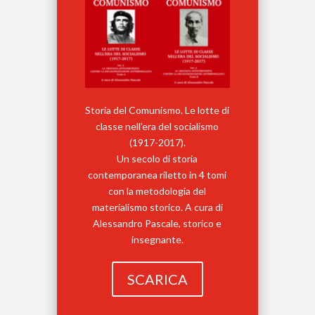
Storia del Comunismo. Le lotte di
classe nell’era del socialismo
(1917-2017).
Un secolo di storia
contemporanea riletto in 4 tomi
con la metodologia del
materialismo storico. A cura di
Alessandro Pascale, storico e
insegnante.
SCARICA