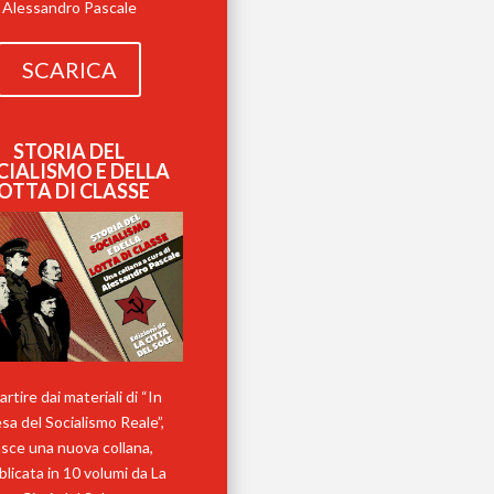
Alessandro Pascale
SCARICA
STORIA DEL
CIALISMO E DELLA
OTTA DI CLASSE
artire dai materiali di “In
esa del Socialismo Reale”,
sce una nuova collana,
licata in 10 volumi da La