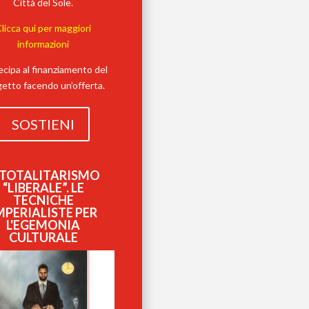
Città del Sole.
licca qui per maggiori
informazioni
ecipa al finanziamento del
etto facendo un’offerta.
SOSTIENI
L TOTALITARISMO
“LIBERALE”. LE
TECNICHE
MPERIALISTE PER
L'EGEMONIA
CULTURALE