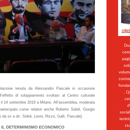
Due
comp
pagi
sol
volume
conte
fondam
elazione tenuta da Alessandro Pascale in occasione
. Q
l’effetto di sdoppiamento svoltasi al Centro culturale
cen
 il 14 settembre 2019 a Milano. All’assemblea, moderata
d
rtecipato come relatori anche Roberto Sidoli, Giorgio
socia
o da sx a dx: Sidoli, Leoni, Rizzo, Galli, Pascale]
lenin
sto
 IL DETERMINISMO ECONOMICO