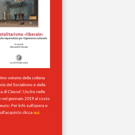
primo volume della collana
ria del Socialismo e della
a di Classe”. Uscito nelle
ie nel gennaio 2019 al costo
 euro; Per info sull’opera e
ull’acquisto clicca
qui
.