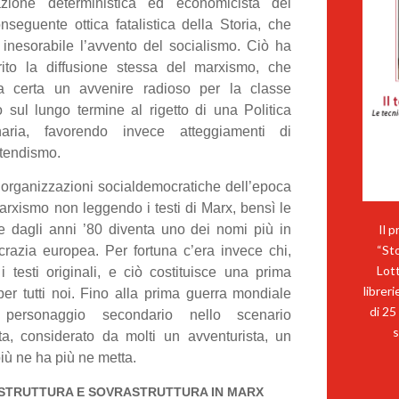
azione deterministica ed economicista del
eguente ottica fatalistica della Storia, che
nesorabile l’avvento del socialismo. Ciò ha
ito la diffusione stessa del marxismo, che
a certa un avvenire radioso per la classe
 sul lungo termine al rigetto di una Politica
naria, favorendo invece atteggiamenti di
ttendismo.
 organizzazioni socialdemocratiche dell’epoca
arxismo non leggendo i testi di Marx, bensì le
e dagli anni ’80 diventa uno dei nomi più in
Il 
“Sto
crazia europea. Per fortuna c’era invece chi,
Lott
 testi originali, e ciò costituisce una prima
librer
er tutti noi. Fino alla prima guerra mondiale
di 25
ersonaggio secondario nello scenario
s
sta, considerato da molti un avventurista, un
 più ne ha più ne metta.
 STRUTTURA E SOVRASTRUTTURA IN MARX