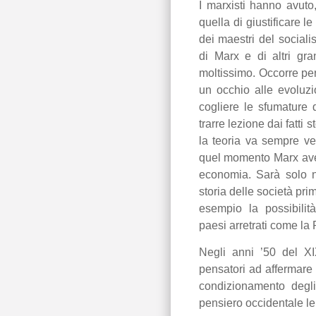
I marxisti hanno avuto,
quella di giustificare le
dei maestri del social
di Marx e di altri gra
moltissimo. Occorre pe
un occhio alle evoluz
cogliere le sfumature d
trarre lezione dai fatti s
la teoria va sempre ve
quel momento Marx aveva
economia. Sarà solo n
storia delle società pri
esempio la possibilit
paesi arretrati come la
Negli anni ’50 del X
pensatori ad affermare 
condizionamento degli
pensiero occidentale le 