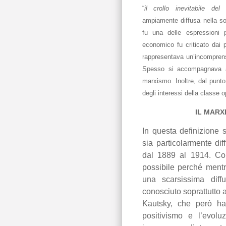
“
il crollo inevitabile del 
ampiamente diffusa nella so
fu una delle espressioni 
economico fu criticato dai 
rappresentava un’incomprens
Spesso si accompagnava al
marxismo. Inoltre, dal punto
degli interessi della classe o
IL MARX
In questa definizione 
sia particolarmente dif
dal 1889 al 1914. Co
possibile perché ment
una scarsissima diff
conosciuto soprattutto 
Kautsky, che però ha 
positivismo e l’evol