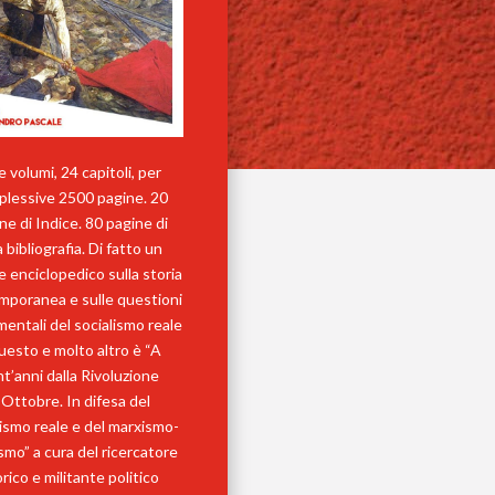
 volumi, 24 capitoli, per
lessive 2500 pagine. 20
ne di Indice. 80 pagine di
a bibliografia. Di fatto un
 enciclopedico sulla storia
mporanea e sulle questioni
entali del socialismo reale
uesto e molto altro è “A
t’anni dalla Rivoluzione
’Ottobre. In difesa del
lismo reale e del marxismo-
ismo” a cura del ricercatore
rico e militante politico