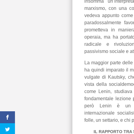
insomma un’interpret
marxismo, con una cons
vedeva appunto come i
paradossalmente favor
prometteva in manier
operaia, ma ha portato
radicale e rivoluzio
passivismo sociale e a
La maggior parte delle
ha quindi imparato il m
vulgate di Kautsky, ch
vista della socialdemo
come Lenin, studiava i
fondamentale lezione p
però Lenin è un p
internazionale sociali
folle, un settario, e chi
IL RAPPORTO TRA