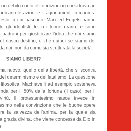
o in debito conto le condizioni in cui si trova ad
iudicano le azioni e i ragionamenti in maniera
ontesto in cui nascono. Marx ed Engels hanno
 gli idealisti, le cui teorie erano, e sono
ai padroni per giustificare l’idea che noi siamo
el nostro destino, e che quindi se siamo dei
a noi, non da come sia strutturata la società.
SIAMO LIBERI?
ma nuovo, quello della libertà, che si scontra
del determinismo e del fatalismo. La questione
 filosofica. Machiavelli ad esempio sosteneva
nda per il 50% dalla fortuna (il caso), per il
irtù. Il protestantesimo nasce invece in
icesimo nella convinzione che le buone opere
re la salvezza dell’anima, per la quale sia
la grazia divina, che viene concessa da Dio in
e.