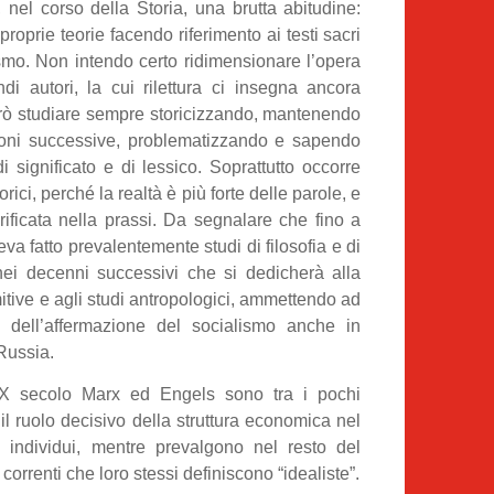
 nel corso della Storia, una brutta abitudine:
 proprie teorie facendo riferimento ai testi sacri
ismo. Non intendo certo ridimensionare l’opera
ndi autori, la cui rilettura ci insegna ancora
rò studiare sempre storicizzando, mantenendo
ioni successive, problematizzando e sapendo
i significato e di lessico. Soprattutto occorre
torici, perché la realtà è più forte delle parole, e
rificata nella prassi. Da segnalare che fino a
 fatto prevalentemente studi di filosofia e di
ei decenni successivi che si dedicherà alla
mitive e agli studi antropologici, ammettendo ad
à dell’affermazione del socialismo anche in
 Russia.
IX secolo Marx ed Engels sono tra i pochi
il ruolo decisivo della struttura economica nel
 individui, mentre prevalgono nel resto del
correnti che loro stessi definiscono “idealiste”.