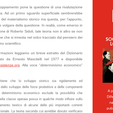
 sdoppiamento pone la questione di una rivalutazione
omia. Ad un primo sguardo superficiale sembrerebbe
del materialismo storico ma questa, per l’appunto,
e volgare della questione. In realtà, come emerso in
one di Roberto Sidoli, tale teoria non è altro se non
e che si innesta nel solco tracciato dal pensiero dei
SO
L
mo scientifico.
rmazioni leggiamo un breve estratto del
Dizionario
ato da Ernesto Mascitelli nel 1977 e disponibile
sistenze.org
. Alla voce “
determinismo economico
”
tiene che lo sviluppo storico sia rigidamente ed
dallo sviluppo delle forze produttive e delle componenti
A p
Il determinismo economico esclude la possibilità che
Dif
ella classe operaia possa in qualche modo influire sullo
na
amento teorico di alcune delle più importanti correnti
pubb
azionale. La teoria secondo cui avrebbe dovuto verificarsi