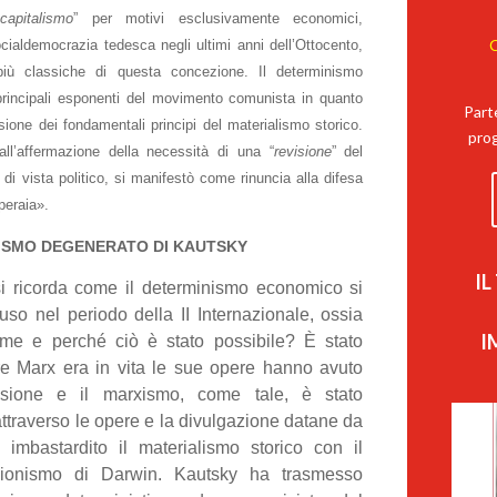
capitalismo
” per motivi esclusivamente economici,
C
cialdemocrazia tedesca negli ultimi anni dell’Ottocento,
più classiche di questa concezione. Il determinismo
principali esponenti del movimento comunista in quanto
Part
ione dei fondamentali principi del materialismo storico.
prog
l’affermazione della necessità di una “
revisione
” del
 di vista politico, si manifestò come rinuncia alla difesa
peraia».
ISMO DEGENERATO DI KAUTSKY
I
si ricorda come il determinismo economico si
fuso nel periodo della II Internazionale, ossia
I
me e perché ciò è stato possibile? È stato
re Marx era in vita le sue opere hanno avuto
usione e il marxismo, come tale, è stato
attraverso le opere e la divulgazione datane da
imbastardito il materialismo storico con il
uzionismo di Darwin. Kautsky ha trasmesso