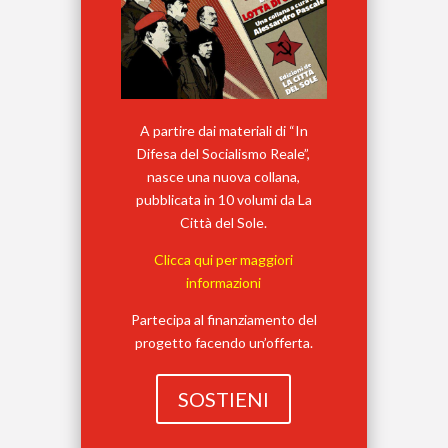
A partire dai materiali di “In
Difesa del Socialismo Reale”,
nasce una nuova collana,
pubblicata in 10 volumi da La
Città del Sole.
Clicca qui per maggiori
informazioni
Partecipa al finanziamento del
progetto facendo un’offerta.
SOSTIENI