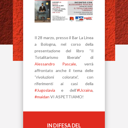
Il 28 marzo, presso il Bar La Linea
a Bologna, nel corso della
presentazione del libro “Il
Totalitarismo liberale” di
Alessandro Pascale
, verrà
affrontato anche il tema delle
“rivoluzioni colorate”, con
riferimenti ai casi della
#
Jugoslavia
e dell’
#
Ucraina
,
#
maidan
VI ASPETTIAMO!
IN DIFESA DEL