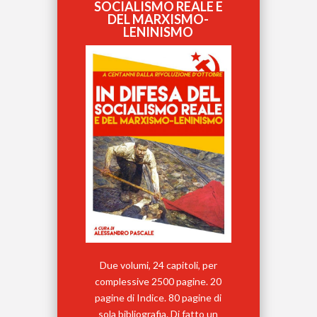
SOCIALISMO REALE E
DEL MARXISMO-
LENINISMO
Due volumi, 24 capitoli, per
complessive 2500 pagine. 20
pagine di Indice. 80 pagine di
sola bibliografia. Di fatto un