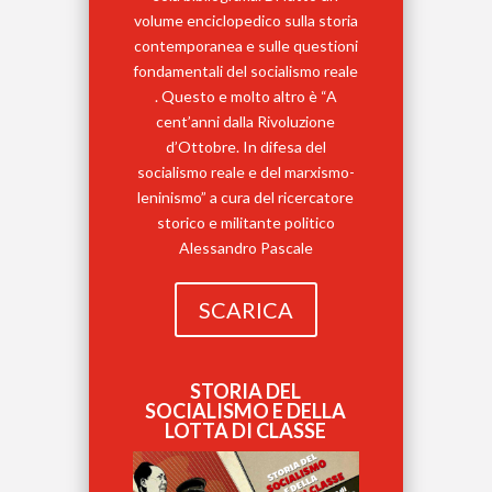
volume enciclopedico sulla storia
contemporanea e sulle questioni
fondamentali del socialismo reale
. Questo e molto altro è “A
cent’anni dalla Rivoluzione
d’Ottobre. In difesa del
socialismo reale e del marxismo-
leninismo” a cura del ricercatore
storico e militante politico
Alessandro Pascale
SCARICA
STORIA DEL
SOCIALISMO E DELLA
LOTTA DI CLASSE