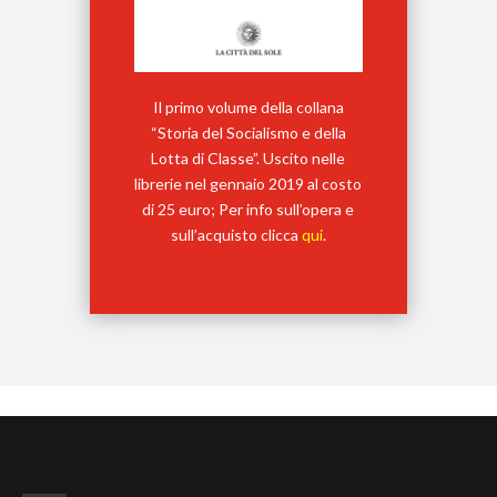
Il primo volume della collana
“Storia del Socialismo e della
Lotta di Classe”. Uscito nelle
librerie nel gennaio 2019 al costo
di 25 euro; Per info sull’opera e
sull’acquisto clicca
qui
.