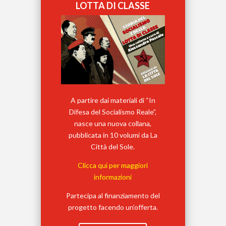
LOTTA DI CLASSE
A partire dai materiali di “In
Difesa del Socialismo Reale”,
nasce una nuova collana,
pubblicata in 10 volumi da La
Città del Sole.
Clicca qui per maggiori
informazioni
Partecipa al finanziamento del
progetto facendo un’offerta.