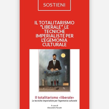
SOSTIENI
IL TOTALITARISMO
“LIBERALE”. LE
TECNICHE
IMPERIALISTE PER
L'EGEMONIA
CULTURALE