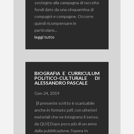
sostegno alla campagna di raccolta
fondi dato da una cinquantina di
compagni e compagne. Occorre
quindi ricompensare in
particolare...
leggi tutto
BIOGRAFIA E CURRICULUM
POLITICO-CULTURALE DI
ALESSANDRO PASCALE
Gen 24, 2019
[il presente scritto è scaricabile
anche in formato pdf, con ulteriori
materiali che ne integrano il senso,
da QUI] Dopo poco più di un anno
dalla pubblicazione, l'opera In