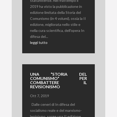
statunitense. Nel frattempo il
2019 ha visto la pubblicazione in
edizione limitata della Storia del
Comunismo (in 4 volumi), ossia la II
edizione, migliorata nello stile e
nella cura scientifica, dell'opera In
difesa del...
leggi tutto
UNA “STORIA DEL
COMUNISMO” PER
COMBATTERE IL
REVISIONISMO
Ott 7, 2019
Dalle ceneri di In difesa del
socialismo reale e del marxismo-
leninismo, sorge una II edizione