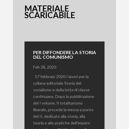
MATERIALE
SCARICABILE
PER DIFFONDERE LA STORIA
DEL COMUNISMO
Feb 28, 2020
17 febbraio 2020 I lavori per la
collana editoriale Storia del
socialismo e della lotta di classe
continuano. Dopo la pubblicazione
del I volume, Il totalitarismo
liberale, procede la messa a punto
del II, dedicato alla storia, alla
teoria e alle pratiche dell'impero