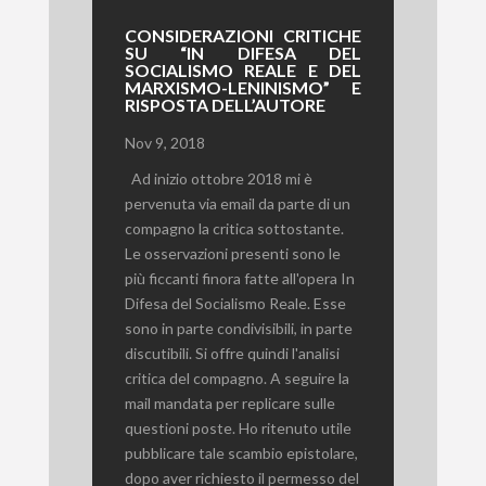
CONSIDERAZIONI CRITICHE
SU “IN DIFESA DEL
SOCIALISMO REALE E DEL
MARXISMO-LENINISMO” E
RISPOSTA DELL’AUTORE
Nov 9, 2018
Ad inizio ottobre 2018 mi è
pervenuta via email da parte di un
compagno la critica sottostante.
Le osservazioni presenti sono le
più ficcanti finora fatte all'opera In
Difesa del Socialismo Reale. Esse
sono in parte condivisibili, in parte
discutibili. Si offre quindi l'analisi
critica del compagno. A seguire la
mail mandata per replicare sulle
questioni poste. Ho ritenuto utile
pubblicare tale scambio epistolare,
dopo aver richiesto il permesso del