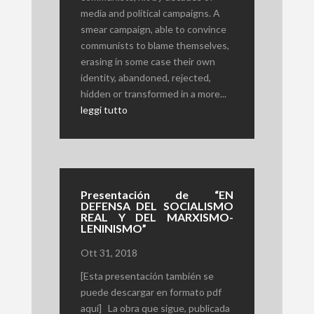
media and political campaigns. A
smear campaign, able to convince
communists to blame themselves,
erasing in some case their own
identity, abandoned, rejected,
hidden or transformed in a more...
leggi tutto
Presentación de “EN
DEFENSA DEL SOCIALISMO
REAL Y DEL MARXISMO-
LENINISMO”
Ott 31, 2018
[Esta presentación también se
puede descargar en formato pdf
aquí] La obra que sigue, publicada