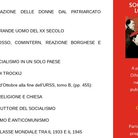
SO
L
RAZIONE DELLE DONNE DAL PATRIARCATO
IÙ GRANDE UOMO DEL XX SECOLO
ROSSO, COMINTERN, REAZIONE BORGHESE E
SOCIALISMO IN UN SOLO PAESE
A p
DI TROCKIJ
Dif
na
d’Ottobre alla fine dell’URSS, tomo B, (pp. 455):
pubb
RELIGIONE E CHIESA
C
TRUTTORE DEL SOCIALISMO
NISMO È ANTICOMUNISMO
Part
CLASSE MONDIALE TRA IL 1933 E IL 1945
prog