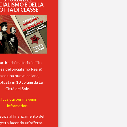
CIALISMO E DELLA
OTTA DI CLASSE
artire dai materiali di “In
esa del Socialismo Reale”,
sce una nuova collana,
licata in 10 volumi da La
Città del Sole.
licca qui per maggiori
informazioni
ecipa al finanziamento del
etto facendo un’offerta.