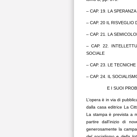
– CAP. 19. LA SPERAN
– CAP. 20 IL RISVEGLIO
– CAP. 21. LA SEMICOLO
– CAP. 22. INTELLETT
SOCIALE
– CAP. 23. LE TECNICH
– CAP. 24. IL SOCIALI
E I SUOI PROBL
L’opera è in via di pubbli
dalla casa editrice La Cit
La stampa è prevista a m
partire dall’inizio di 
generosamente la campagn
del socialismo e della lot