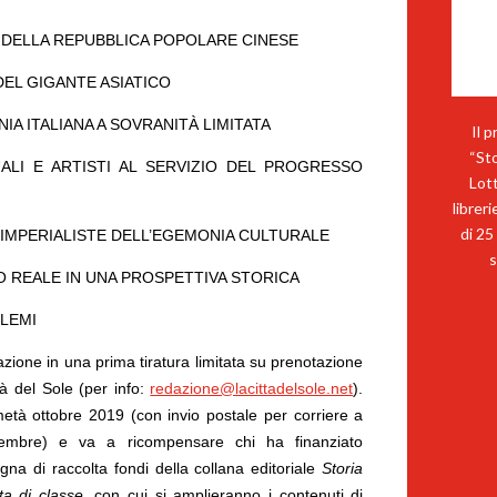
ZA DELLA REPUBBLICA POPOLARE CINESE
 DEL GIGANTE ASIATICO
NIA ITALIANA A SOVRANITÀ LIMITATA
Il 
“Sto
UALI E ARTISTI AL SERVIZIO DEL PROGRESSO
Lott
librer
di 25
E IMPERIALISTE DELL’EGEMONIA CULTURALE
s
SMO REALE IN UNA PROSPETTIVA STORICA
EMI
cazione in una prima tiratura limitata su prenotazione
tà del Sole (per info:
redazione@lacittadelsole.net
).
età ottobre 2019 (con invio postale per corriere a
novembre) e va a ricompensare chi ha finanziato
a di raccolta fondi della collana editoriale
Storia
ta di classe
, con cui si amplieranno i contenuti di