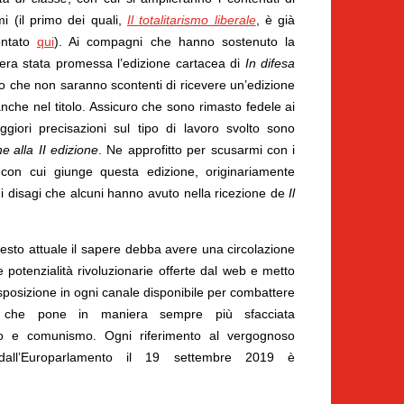
i (il primo dei quali,
Il totalitarismo liberale
, è già
ontato
qui
). Ai compagni che hanno sostenuto la
ra stata promessa l’edizione cartacea di
In difesa
o che non saranno scontenti di ricevere un’edizione
nche nel titolo. Assicuro che sono rimasto fedele ai
ggiori precisazioni sul tipo di lavoro svolto sono
ne
alla II edizione
. Ne approfitto per scusarmi con i
do con cui giunge questa edizione, originariamente
 i disagi che alcuni hanno avuto nella ricezione de
Il
esto attuale il sapere debba avere una circolazione
le potenzialità rivoluzionarie offerte dal web e metto
sposizione in ogni canale disponibile per combattere
co, che pone in maniera sempre più sfacciata
mo e comunismo. Ogni riferimento al vergognoso
dall’Europarlamento il 19 settembre 2019 è