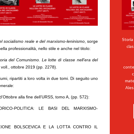
Storia
del socialismo reale e del marxismo-leninismo
, sorge
clas
lla professionalità, nello stile e anche nel titolo:
oria del Comunismo. Le lotte di classe nell’era del
conte
2 voll., ottobre 2019 (pp. 2278).
c
umi, ripartiti a loro volta in due tomi. Di seguito uno
mater
enerale:
Ales
d’Ottobre alla fine dell’URSS, tomo A, (pp. 572):
RICO-POLITICA: LE BASI DEL MARXISMO-
UZIONE BOLSCEVICA E LA LOTTA CONTRO IL