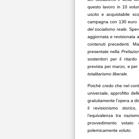
questo lavoro in 10 volum
uscito e acquistabile sc
campagna con 130 euro e
del socialismo reale
. Sper
aggiornata e revisionata a
contenuti precedenti. Ma
presentate nella
Prefazio
sostenitori per il ritar
prevista per marzo, e per
totalitarismo liberale
.
Poiché credo che nel cont
universale, approfitto del
gratuitamente l’opera a di
il revisionismo stori
l’equivalenza tra nazis
provvedimento votato 
polemicamente voluto.