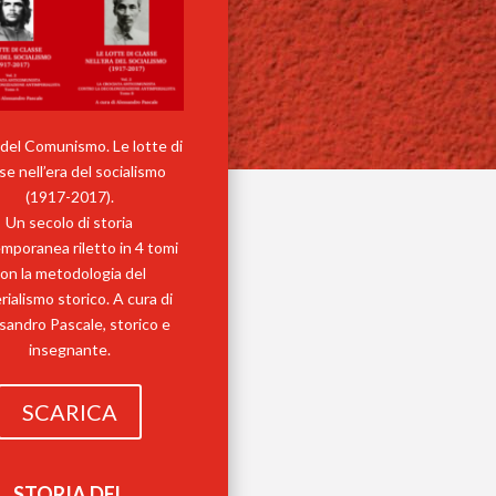
 del Comunismo. Le lotte di
se nell’era del socialismo
(1917-2017).
Un secolo di storia
mporanea riletto in 4 tomi
on la metodologia del
ialismo storico. A cura di
sandro Pascale, storico e
insegnante.
SCARICA
STORIA DEL