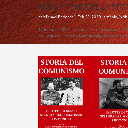
PER DIFFONDERE LA ST
da
Michael Bedeschi
|
Feb 28, 2020
|
articolo
,
in di
17 febbraio 2020 I lavori per la collana editoriale S
del I volume, Il totalitarismo liberale, procede la mes