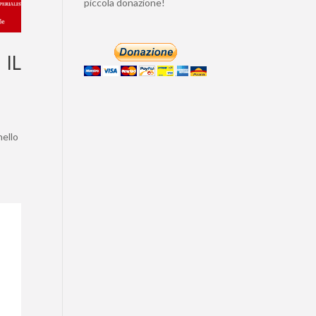
piccola donazione!
IL
nello