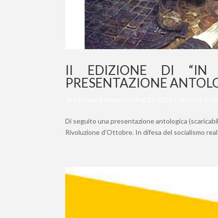
II EDIZIONE DI “IN 
PRESENTAZIONE ANTOL
da
Michael Bedeschi
|
Mag 29, 2019
|
articolo
,
in d
Di seguito una presentazione antologica (scaricabile
Rivoluzione d’Ottobre. In difesa del socialismo reale