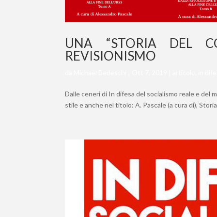
UNA “STORIA DEL C
REVISIONISMO
da
Michael Bedeschi
|
Ott 7, 2019
|
articolo
,
in dif
Dalle ceneri di In difesa del socialismo reale e del
stile e anche nel titolo: A. Pascale (a cura di), Stor