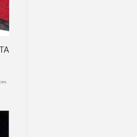
NTA
ceo.
.