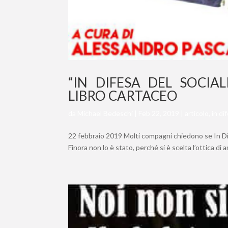
“IN DIFESA DEL SOCIAL
LIBRO CARTACEO
da
Michael Bedeschi
|
Feb 22, 2019
|
articolo
,
in di
22 febbraio 2019 Molti compagni chiedono se In Di
Finora non lo è stato, perché si è scelta l’ottica di a