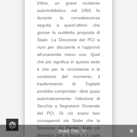
Infine, un grave incidente
automobilistico, nel 1950; fu
durante la convalescenza
seguita a quest’ultimo che
giunse la suddetta proposta di
Stalin. La Direzione del PCI si
riunì per discuterla e l’approvò
all’unanimità meno uno. Quel
che più significa in questa sede
è che per le circostanze e le
condizioni del momento, il
trasferimento di Togliatti
avrebbe comportato -direi quasi
automaticamente- l’elezione di
Secchia a Segretario Generale
del PCI. Di ciò erano ben
consapevoli sia Stalin che la
Direzione del Partito. Tutto ciò
Share This
dimostra che la figura e il ruolo