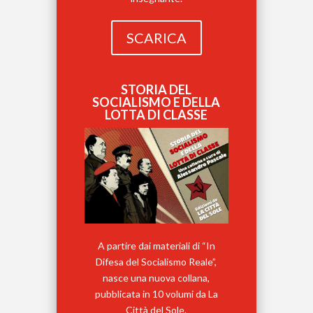
SCARICA
STORIA DEL
SOCIALISMO E DELLA
LOTTA DI CLASSE
A partire dai materiali di “In
Difesa del Socialismo Reale”,
nasce una nuova collana,
pubblicata in 10 volumi da La
Città del Sole.