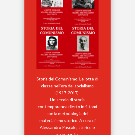
Storia del Comunismo. Le lotte di
classe nell’era del socialismo
(1917-2017).
Un secolo di storia
contemporanea riletto in 4 tomi
con la metodologia del
materialismo storico. A cura di
Alessandro Pascale, storico e
insegnante.