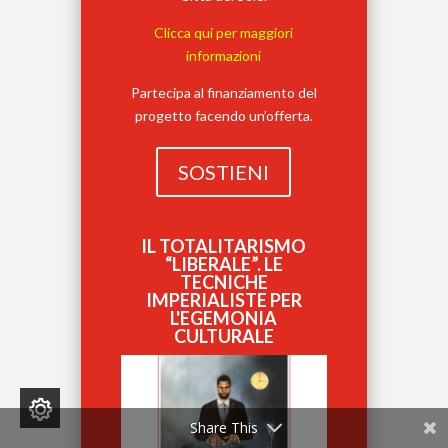
Clicca qui per maggiori
informazioni
Partecipa al finanziamento del
progetto facendo un’offerta.
SOSTIENI
IL TOTALITARISMO
“LIBERALE”. LE
TECNICHE
IMPERIALISTE PER
L'EGEMONIA
CULTURALE
Share This